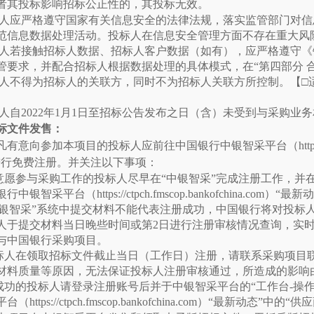
者其投标影响招标公正性的，其投标无效。
人应严格遵守国家有关信息安全的法律法规，落实监管部门对信
范信息数据处理活动。投标人在信息安全管理方面不存在重大风
人若接触招标人数据、招标人客户数据（如有），应严格遵守《
管要求，并配合招标人根据数据处理的具体模式，在
“第四部分
人不得为招标人的关联方，同时不为招标人关联方所控制。【
□
人自
2022年1月1日至招标公告发布之日（含）未受到与采购业
标文件发售：
凡有意向参加本项目的投标人应前往中国银行中银智采平台（
ht
进行免费注册。并关注以下事项：
意愿参与采购工作的投标人尽早在
“中银智采”完成注册工作，并
中银智采平台（https://ctpch.fmscop.bankofchina.co
中银智采”系统中提交材料不能代表注册成功，中国银行将对投标
人于提交材料当日晚些时间或第2日进行注册审核情况查询，实
与中国银行采购项目。
标人在领取招标文件截止当日（工作日）注册，请联系采购项目
材料质量等原因，无法保证投标人注册审核通过，所造成的影响
成功的投标人请登录注册账号后并于中银智采平台的
“工作台-操
https://ctpch.fmscop.bankofchina.com）“最新动