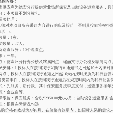
采购内容：
家供应商为德宏分行提供营业场所保安及自助设备巡查服务，具
分：本项目不划分标包。
漏项处理：
人须对本项目所有采购内容进行响应及报价，否则其投标将被拒
情形：/。
数量：
1家。
员数量：
27人。
备巡查服务：
10个巡查点。
限：三年。
点：德宏州分行办公楼及辖属网点、瑞丽支行办公楼及辖属网点
员安排：
1.投标人在接到我行采购结果通知书之日起10天内按时
网点，投标人在接到我行通知之日起10天内按时按质为我行新
若遇突发事件，投标人在接到我行通知后在规定时间内为我行配备
式：先服务，后付款。其中保安服务按季度支付，巡查服务按年
源：企业自筹。
标限价：保安服务：含税
¥2950.00元/人/月；自助设备巡查服务:含
理：根据实际情况勾选
采购价格有效期为X年/月。在价格有效期内，如招标人采购需求