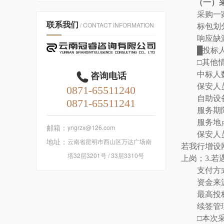
（一）
采购一
联系我们
/ CONTACT INFORMATION
标包划
响应缺
█投标
□其他
中标人
保安人
自助设
服务期
服务地
邮箱：
yngrzx@126.com
保安人
地址：
云南省昆明市西山区万达广场南
若我行增设
塔32层3201号 / 33层3310号
上岗；3.
支付方
资金来
最高投
续签管
□本次