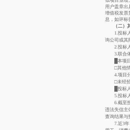
似项目业绩
用户盖章出
增值税发票
息，如评标
（二）
1.
投标
询公司或其
2.
投标
3.
联合
█本项
□其他
4.
项目
□未经
█投标
5.
投标
6.
截至
违法失信主
查询结果与
7.
近
3