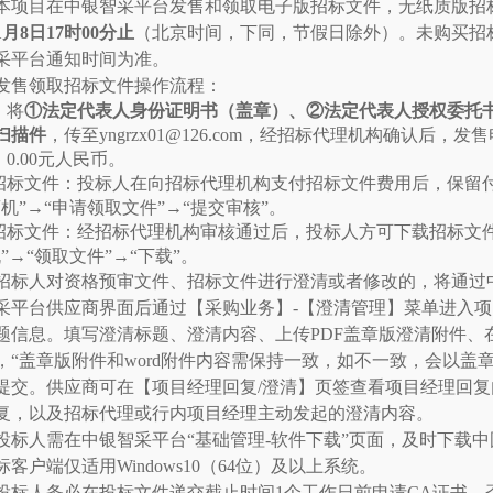
本项目在中银智采平台发售和领取电子版招标文件，无纸质版招
1月8日17时00分止
（北京时间，下同，节假日除外）。未购买招
采平台通知时间为准。
发售领取招标文件操作流程：
：将
①法定代表人身份证明书（盖章）、②法定代表人授权委托
扫描件
，传至
yngrzx01@126.com，经招标代理机构确认后，
：
0.00元人民币。
招标文件：投标人在向招标代理机构支付招标文件费用后，保留
商机”→“申请领取文件”→“提交审核”。
招标文件：经招标代理机构审核通过后，投标人方可下载招标文
”→“领取文件”→“下载”。
招标人对资格预审文件、招标文件进行澄清或者修改的，将通过
采平台供应商界面后通过【采购业务】
-【澄清管理】菜单进入
信息。填写澄清标题、澄清内容、上传PDF盖章版澄清附件、在线创建w
，“盖章版附件和word附件内容需保持一致，如不一致，会以盖
提交。供应商可在【项目经理回复/澄清】页签查看项目经理回
复，以及招标代理或行内项目经理主动发起的澄清内容。
投标人需在中银智采平台
“基础管理-软件下载”页面，及时下载
客户端仅适用Windows10（64位）及以上系统。
投标人务必在投标文件递交截止时间
1个工作日前申请CA证书