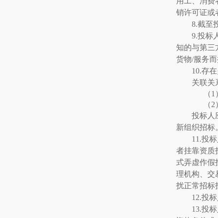
用工、消费
销许可证或
8.
截至
9.
投标
知的与第三
货物
/服务
10.
存在
关联关
（
1
（
2
投标人
新组织招标
11.
投标
者挂靠资质
式弄虚作假
理机构、交
扰正常招标
12.
投标
13.
投标