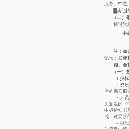
服务。中选
█其他
（二）
通过资
中
注：如
记录；
如评
四、
合
（一）
1.
2.
需的保安服
3.
关颁发的《
中标通知书
成上述要求
4.类