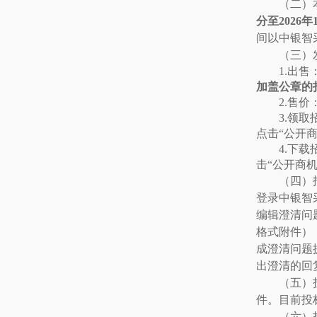
（二）
分至2026年
间以中银智
（三）
1.
出售
加盖公章的
2.
售价
3.
领取
点击
“公开
4.
下载
击
“公开商机
（四）
登录中银智
编辑澄清问题
格式附件）
成澄清问题
出澄清的回
（五）
件。目前投标
（六）