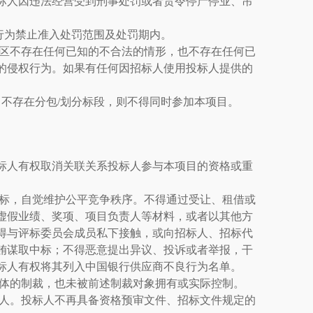
标人因违法经营受到刑事处罚或者责令停产停业、吊
行为禁止准入处罚范围及处罚期内。
区不存在任何已知的不合法的情形，也不存在任何已
的侵权行为。如果有任何因招标人使用投标人提供的
目不存在分包/划分标段，则不得同时参加本项目。
标人有权取消关联关系投标人参与本项目的资格或重
标，自觉维护公平竞争秩序。不得通过受让、租借或
虚假业绩、奖项、项目负责人等材料，或者以其他方
得与评标委员会成员私下接触，或向招标人、招标代
贿谋取中标；不得恶意提出异议、投诉或者举报，干
标人有权将其列入中国银行供应商不良行为名单。
体的制裁，也未被前述制裁对象拥有或实际控制。
人。投标人不再具备资格预审文件、招标文件规定的