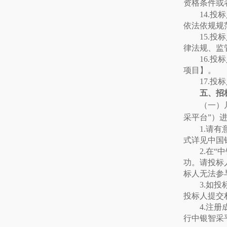
资格条件或
14.
投标
依法依规规
15.
投标
律法规、监
16.
投标
项目】。
17.
投标
五、
招
（一）
采平台”）
1.
请有
式详见中国银行
2.
在
“
功。请投标
标人无法参
3.
如投
投标人提交
4.
注册
行中银智采平台（