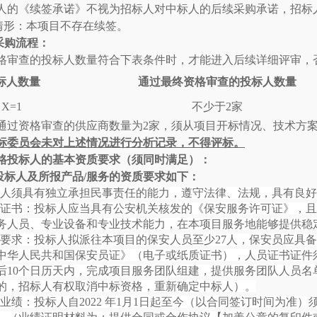
人的《续签承诺》不视为招标人对中标人的后续采购承诺，招标
情形：本项目不存在续签。
采购流程：
格审查的投标人数量符合下表条件时，才能进入后续详细评审，
标人数量
通过最终资格审查的投标人数量
X
=1
不少于
2家
通过资格审查的供应商数量为
2家，须从项目开标情况、技术方
标委员会未对上述情况进行分析记录，不得评标。
格投标人的基本资质要求（须同时满足）：
投标人及所报产品
/服务的资质要求如下：
投标人须具有独立承担民事责任的能力，遵守法律、法规，具有良
资质证书：投标人应当具有公安机关核发的《保安服务许可证》，
务人员、专业设备和专业技术能力，在本项目服务地能够提供稳
人员要求：投标人拟派往本项目的保安人员至少27人，保安员应具备
中华人民共和国保安员证》（电子或纸质证书），人员证书证件
后10个日历天内，完成项目服务团队组建，提供服务团队人员
的，招标人有权取消中标资格，重新确定中标人）。
似业绩：投标人自2022 年1月1日起至今（以合同签订时间为准