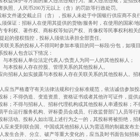
者权益保护等方面的重大违法违规行为。重大违法违规，是指投
者执照、人民币200万元以上（含）的罚款等行政处罚。
投标文件递交截止日（含），投标人未处于中国银行供应商不良
人须保证：招标人在使用其提供的货物
/服务时，在使用的国家
/
地
方专利权、著作权、商标权等知识产权、肖像权等民事权利相关
而提起的侵权指控，投标人须依法承担全部责任。
关联关系的投标人不得同时参加本项目的同一标段
/分包，如项
系投标人包含以下情况：
）
与本投标人单位法定代表人
/负责人为同一人的其他投标人；
）
与本投标人存在控股、管理关系的其他投标人。
应向招标人如实披露与本投标人存在关联关系的其他投标人。招
。
人应当严格遵守有关法律法规和行业标准规范，依法诚信参加投
投标；不得伪造、变造资质、资格证书或者其他许可证件，提供
投标；不得与招标人、招标代理机构或其他投标人串通投标；不
易平台运行服务机构、评标委员会成员、行政监督部门人员等行
投标活动。投标人如出现上述行为之一的，其投标将被拒绝，招
人应未受到联合国、中国或其他招标人认为需适用的制裁发布主
人发生合并、分立、破产等重大变化的，应当及时书面告知招标