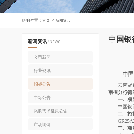
您的位置：
首页
新闻资讯
中国银
新闻资讯
/ NEWS
公司新闻
行业资讯
中国
招标公告
云南冠
南省分行德
中标公告
一、
项
中国银
采购需求征集公告
二、
招
GR25A
市场调研
三、
项