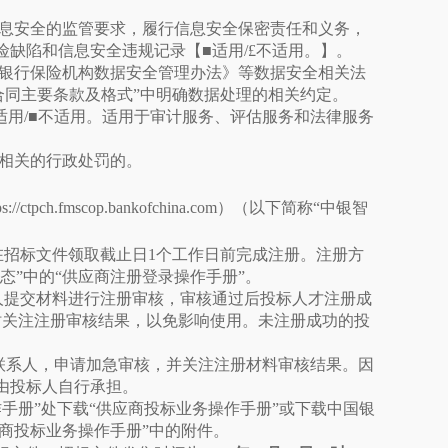
息安全的监管要求，履行信息安全保密责任和义务，
险缺陷和信息安全违规记录【
■
适用
/
£
不适用。】。
银行保险机构数据安全管理办法》等数据安全相关法
 合同主要条款及格式”中明确数据处理的相关约定。
适用/
■
不适用。适用于审计服务、评估服务和法律服务
务相关的行政处罚的。
tps://ctpch.fmscop.bankofchina.com）（以下简称“中银智
在招标文件领取截止日1个工作日前完成注册。注册方
m）“最新动态”中的“供应商注册登录操作手册”。
人提交材料进行注册审核，审核通过后投标人才注册成
时关注注册审核结果，以免影响使用。未注册成功的投
联系人，申请加急审核，并关注注册材料审核结果。因
由投标人自行承担。
作手册”处下载“供应商投标业务操作手册”或下载中国银
态”中的“供应商投标业务操作手册”中的附件。