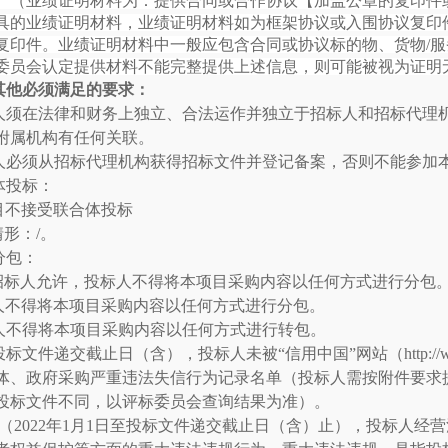
。（业绩证明材料为：提供合同或合作协议【加盖公章的复印件
具的业绩证明材料，业绩证明材料如为框架协议或入围协议复印
复印件。业绩证明材料中一般应包含合同或协议标的物、货物/
委员会认定提供材料不能完整提供上述信息，则可能被视为证明
其他必须满足的要求：
人须在法律和财务上独立、合法运作并独立于招标人和招标代理
附属机构有任何关联。
人必须从招标代理机构获得招标文件并登记备案，否则不能参加
体投标：
目不接受联合体投标
情形：
/。
分包：
招标人允许，投标人不得将本项目采购内容以任何方式进行分包
人不得将本项目采购内容以任何方式进行分包。
人
不得将本项目采购内容以任何方式进行转
包
。
投标文件递交截止日（含），投标人未被
“信用中国”网站（
http:/
体、政府采购严重违法失信行为记录名单（
投标人需按附件要求
投标文件不同，以评标委员会查询结果为准
）。
年（2022年1月1日至投标文件递交截止日（含）止），投标人