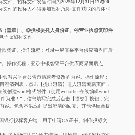
标文件。招标文件发售时间为
2025年12月31日17时00
标文件的投标人不得参加投标
,招标文件获取的具体时
书（盖章）、③授权委托人身份证、④营业执照复印件
发售电子版招标文件。
付款凭证。操作流程：登录中银智采平台供应商界面后
件。操作流程：登录中银智采平台供应商界面后点
中银智采平台公告澄清或者修改的内容。操作流程：
项目澄清列表，点击【提出澄清】进入澄清编辑页面，
ord格式附件（使用weboffice在线编辑word
章件为准！”，信息填写完成后点击【提交】按钮，完
复内容。包含本供应商提出澄清的回复、其他供应商提
中国银行投标客户端，用于申请CA证书、制作投标文
，否则将不能使用CA证书进行后续操作，例如投标文件